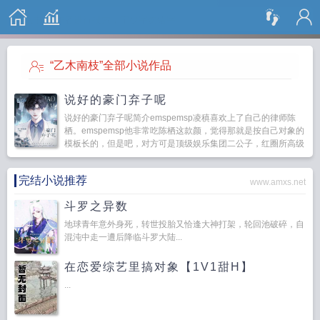
搜 索
“乙木南枝”全部小说作品
说好的豪门弃子呢
说好的豪门弃子呢简介emspemsp凌稹喜欢上了自己的律师陈
栖。emspemsp他非常吃陈栖这款颜，觉得那就是按自己对象的
模板长的，但是吧，对方可是顶级娱乐集团二公子，红圈所高级
合伙人。emspemsp这种...
完结小说推荐
www.amxs.net
斗罗之异数
地球青年意外身死，转世投胎又恰逢大神打架，轮回池破碎，自
混沌中走一遭后降临斗罗大陆...
在恋爱综艺里搞对象【1V1甜H】
...