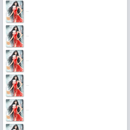
...
...
...
...
...