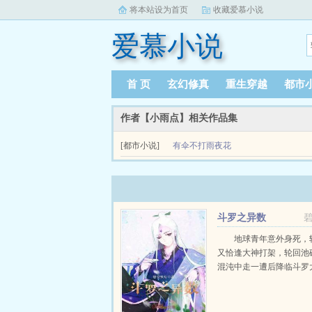
将本站设为首页
收藏爱慕小说
爱慕小说
首 页
玄幻修真
重生穿越
都市
作者【小雨点】相关作品集
[都市小说]
有伞不打雨夜花
斗罗之异数
地球青年意外身死，
又恰逢大神打架，轮回池
混沌中走一遭后降临斗罗大陆