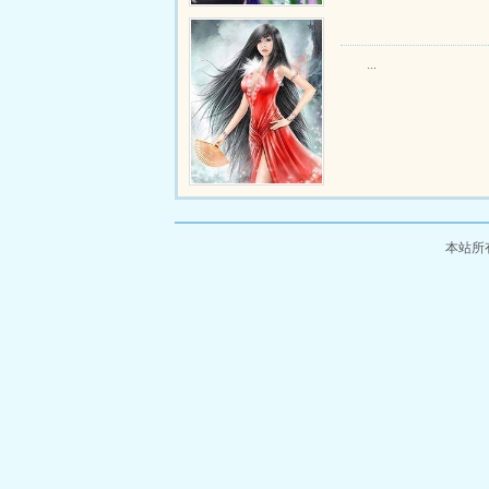
...
本站所