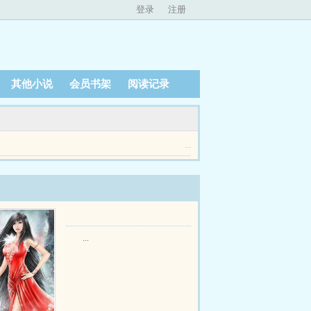
登录
注册
其他小说
会员书架
阅读记录
...
...