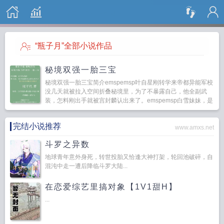
搜 索
“瓶子月”全部小说作品
秘境双强一胎三宝
秘境双强一胎三宝简介emspemsp叶自星刚转学来帝都异能军校
没几天就被拉入空间折叠秘境里，为了不暴露自己，他全副武
装，怎料刚出手就被宫封麟认出来了。emspemsp白雪妹妹，是
你吗？emspemsp妹...
完结小说推荐
www.amxs.net
斗罗之异数
地球青年意外身死，转世投胎又恰逢大神打架，轮回池破碎，自
混沌中走一遭后降临斗罗大陆...
在恋爱综艺里搞对象【1V1甜H】
...