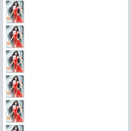
...
...
...
...
...