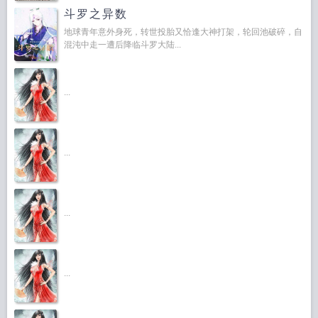
斗罗之异数
地球青年意外身死，转世投胎又恰逢大神打架，轮回池破碎，自
混沌中走一遭后降临斗罗大陆...
...
...
...
...