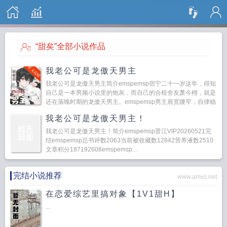
搜 索
“甜矣”全部小说作品
我老公可是龙傲天男主
我老公可是龙傲天男主简介emspemsp宿宁二十一岁这年，得知
自己是一本男频小说里的炮灰，而自己的合租舍友萧今栩，就是
还在落魄时期的龙傲天男主。emspemsp男主肩宽腰窄，自律稳
重，容貌帅气，除了整日板着一张脸，...
我老公可是龙傲天男主！
我老公可是龙傲天男主！简介emspemsp晋江VIP20260521完
结emspemsp总书评数2063当前被收藏数12842营养液数2510
文章积分187192608emspemsp...
完结小说推荐
www.amxs.net
在恋爱综艺里搞对象【1V1甜H】
...