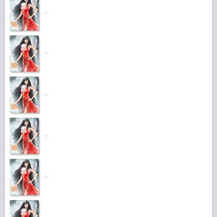
...
...
...
...
...
...