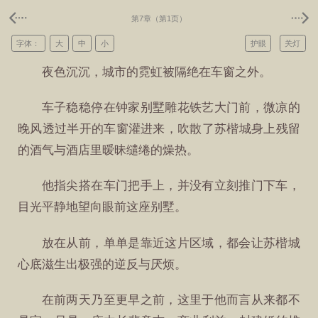
第7章（第1页）
字体：
大
中
小
护眼
关灯
夜色沉沉，城市的霓虹被隔绝在车窗之外。
车子稳稳停在钟家别墅雕花铁艺大门前，微凉的
晚风透过半开的车窗灌进来，吹散了苏楷城身上残留
的酒气与酒店里暧昧缱绻的燥热。
他指尖搭在车门把手上，并没有立刻推门下车，
目光平静地望向眼前这座别墅。
放在从前，单单是靠近这片区域，都会让苏楷城
心底滋生出极强的逆反与厌烦。
在前两天乃至更早之前，这里于他而言从来都不