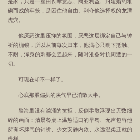
是家，只是一座由长辈意志、商业利益、封建婚约堆
砌而成的牢笼，是困住他自由、剥夺他选择权的龙潭
虎穴。
他厌恶这里压抑的氛围，厌恶这层绑定自己与钟
祈的枷锁，所以从前每次归来，他满心只剩下抵触、
不耐，浑身的刺都会竖起来，随时准备对抗周遭的一
切。
可现在却不一样了。
心底那股偏执的戾气早已消散大半。
脑海里没有汹涌的抗拒，反倒零散浮现出无数细
碎的画面：清晨餐桌上温热适口的早餐、无声包容他
所有坏脾气的钟祈、少女安静内敛、永远温柔迁就的
模样。