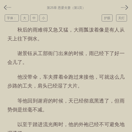
第25章 恩爱夫妻（第1页）
字体：
大
中
小
护眼
关灯
秋后的雨难得又急又猛，大雨瓢泼着像是有人从
天上往下倒水。
谢景钰从工部衙门出来的时候，雨已经下了好一
会儿了。
他没带伞，车夫撑着伞跑过来接他，可就这么几
步路的工夫，肩头已经湿了大片。
等他回到谢府的时候，天已经彻底黑透了，但雨
势倒是丝毫不减。
以至于踏进流光阁时，他的外袍已经不可避免地