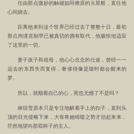
任由那点微妙的触碰如同燎原的火星般，直往他
心间烧去。
距离他来到这个世界已经过去了整整十日，最初
那点拘谨克制早已被真切的拥有取代，他极快地适应
了这里的一切。
妻子孩子和祖母，他心心念念的仕途，曾经一一
远去的东西失而复得，奢侈得像是随时都会醒来的
梦。
所以，就顺着自己的心，死也无憾了不是吗？
林琼雪原本只是专注地解着手上的扣子，直到头
顶的目光侵略下来，大有将她啃噬之势才抬起来来，
茫然地望向那双眸子的主人。