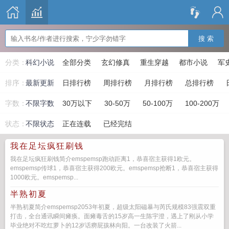
搜 索
分类：
科幻小说
全部分类
玄幻修真
重生穿越
都市小说
军
排序：
最新更新
日排行榜
周排行榜
月排行榜
总排行榜
字数：
不限字数
30万以下
30-50万
50-100万
100-200万
状态：
不限状态
正在连载
已经完结
我在足坛疯狂刷钱
我在足坛疯狂刷钱简介emspemsp跑动距离1，恭喜宿主获得1欧元。
emspemsp传球1，恭喜宿主获得200欧元。emspemsp抢断1，恭喜宿主获得
1000欧元。emspemsp...
半熟初夏
半熟初夏简介emspemsp2053年初夏，超级太阳磁暴与芮氏规模83强震双重
打击，全台通讯瞬间瘫痪。面瘫毒舌的15岁高一生陈宇澄，遇上了刚从小学
毕业绝对不吃红萝卜的12岁话癆屁孩林向阳。一台改装了火箭...