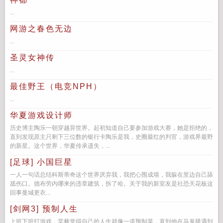
...
网游之春色无边
...
圣灵女神传
...
最佳野王（电竞NPH）
...
华夏游戏设计师
历史博主陶乐一朝穿越异世界。起初知道自己要参加游戏大赛，她是拒绝的，
直到发现原主只剩下三位数的银行卡陶乐是我，史圈最红的判官，游戏界最野
的新星。这个世界，华夏传承遗失，...
[足球] 小国巨星
一人一句话总结科斯蒂奇这个世界厌弃我，我把心围成墙，我躲在里边自己舔
舐伤口。德布劳内哪来的违章建筑，拆了哈。关于我的新室友是社恐天花板这
回事曼城更衣...
[剑网3] 预制人生
上班下班打游戏，棠藜觉得自己的人生就像一道预制菜，直到他在马嵬驿遇到