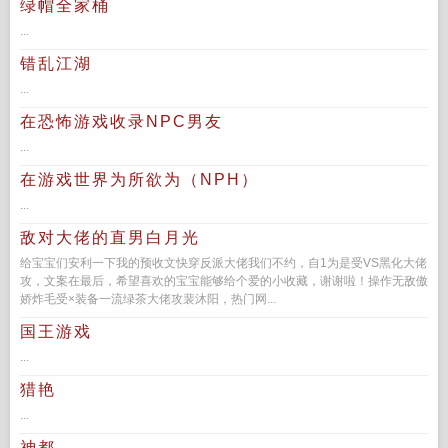
绿帽全家桶
...
错乱江湖
...
在恐怖游戏收录NPC男友
...
在游戏世界为所欲为（NPH）
...
敌对大佬的直男白月光
给宝宝们安利一下我的预收文快穿反派大佬我们不约，自1为是受VS黑化大佬
攻，文案在最后，希望喜欢的宝宝能够给个爱的小收藏，谢谢啦！操作无敌傲
娇炸毛受×装备一流绿茶大佬攻裴沐阳，热门网...
国王游戏
...
猎艳
...
神都