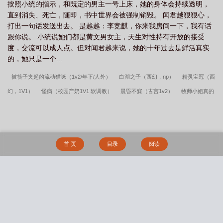
按照小统的指示，和既定的男主一号上床，她的身体会持续透明，
直到消失、死亡，随即，书中世界会被强制销毁。 闻君越狠狠心，
打出一句话发送出去。 是越越：李竞麒，你来我房间一下，我有话
跟你说。 小统说她们都是黄文男女主，天生对性持有开放的接受
度，交流可以成人点。但对闻君越来说，她的十年过去是鲜活真实
的，她只是一个...
被筷子夹起的流动猫咪（1v2/年下/人外）
白湖之子（西幻，np）
精灵宝冠（西
幻，1V1）
怪病（校园产奶1V1 软调教）
晨昏不寐（古言1v2）
牧师小姐真的
一滴也没有了（np）
重夏（糙汉1v1 H）
惊时雨(1v2，小妈文学)
琅月明(古言
np)
蜜汁樱桃（产乳 校园 NPH)
俗骨
姜赞容她受苦又受难（NPH）
我有一
个异能（NPH）
离婚前一天和老公上床了（1v1 甜宠）续写
岁岁平安by闲月夜翠
首 页
目录
阅读
微居无删减番外篇
普女被万人迷系统选中后（NPH）
嫂子爱我多一点
（1v2，）
俗骨(摸凹猫)番外3在线阅读
星辰与诗人（西幻np）
闻春声（种
田，1v1）
小黄粱（强制 1v1 h）
我把哥哥的黑道势力睡了（np 含骨科）
校
搜 索
花女友，我真的只喜欢你(校园纯爱）
转生异世界的我变成魅魔开后宫
灵砂与公
输渊龙的青梅竹马药庐情缘
小元宝（NPH）
药王谷伪父女 (师徒养成)
【恐怖
游戏】人家才没有开外挂(NP)
同胎血缘兄妹一起殉情被救后，发现两人有特殊血型