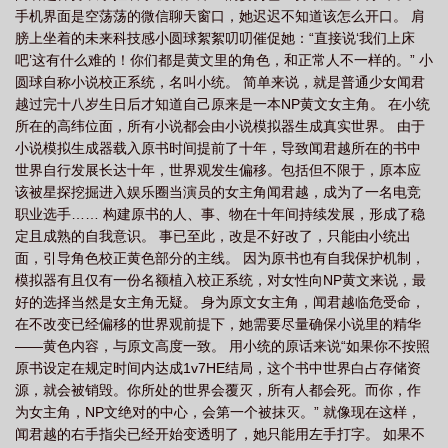
手机界面是空荡荡的微信聊天窗口，她迟迟不知道该怎么开口。 肩
饼)
最佳野王(电竞NPH)801
最佳野王(电竞NPH)后部分2023年9月26号
最
膀上坐着的未来科技感小圆球絮絮叨叨催促她：“直接说‘我们上床
佳野王(电竞nph)(一坨薯饼)_全文免费
最佳野王(电竞NPH)薯饼一坨
最佳野王
吧’这有什么难的！你们都是黄文里的角色，和正常人不一样的。” 小
(电竞NPH) 作者 一坨薯饼157
最佳野王(电竞)番外
最佳野王(电竞nph)(一坨薯
圆球自称小说校正系统，名叫小统。 简单来说，就是普通少女闻君
越过完十八岁生日后才知道自己原来是一本NP黄文女主角。 在小统
饼)_前部分
最佳野王(电竞NPH)作者一坨薯饼中
最佳野王(电竞NPH)一坨薯饼
所在的高纬位面，所有小说都会由小说模拟器生成真实世界。 由于
著
最佳野王(电竞nph)(一坨薯饼)百度 一坨薯饼
最佳野王(电竞nph)笔趣阁在线
小说模拟生成器载入原书时间提前了十年，导致闻君越所在的书中
阅读
最佳野王电竞txt
最佳野王电竞(HPN)
最佳野王(电竞)笔趣阁
最强
世界自行发展长达十年，世界观发生偏移。包括但不限于，原本应
该被星探挖掘进入娱乐圈当演员的女主角闻君越，成为了一名电竞
野王什么意思
最佳野王(电竞NPH) 作者一坨薯饼
最佳野王(电竞NPH)最新章节
职业选手…… 构建原书的人、事、物在十年间持续发展，形成了稳
_一坨薯饼_
最佳野王(电竞nph)(一坨薯饼)后部分
最佳野王(电竞NPH)最新章节
定且成熟的自我意识。 事已至此，改是不好改了，只能由小统出
列表作者一坨薯饼
最佳野王(电竞NPH)by一坨薯饼
最佳野王电竞nph一坨薯
面，引导角色校正黄色部分的主线。 因为原书也有自我保护机制，
饼
模拟器有且仅有一份名额植入校正系统，对女性向NP黄文来说，最
最佳野王(电竞nph)(一坨薯饼)_前半部分
最佳野王电竞nph 一坨薯饼
最
好的选择当然是女主角无疑。 身为原文女主角，闻君越临危受命，
佳野王(电竞nph)(一坨薯饼)百度
最佳野王(电竞NPH)海棠
最佳野王电竞(HPN)
在不改变已经偏移的世界观前提下，她需要尽量确保小说里的精华
番外
最佳野王(电竞nph)(一坨薯饼)_TXT
最佳野王(电竞NPH)_完整章节目录 -
——黄色内容，与原文高度一致。 用小统的原话来说“如果你不按照
emo书屋
最佳电竞野王
最佳野王(电竞NPH)一坨薯饼/著
最佳野王(电竞
原书设定在规定时间内达成1v7HE结局，这个书中世界白占存储资
源，就会被销毁。你所处的世界会覆灭，所有人都会死。而你，作
NPH) 一坨薯饼
最佳野王(电竞NPH)作者一坨薯饼 一坨薯饼
最佳野王(电竞
为女主角，NP文绝对的中心，会第一个被抹灭。” 就像现在这样，
nph)(一坨薯饼)_无拼音
最佳野王(电竞NPH)更新作者一坨薯饼
闻君越的右手指尖已经开始变透明了，她只能用左手打字。 如果不