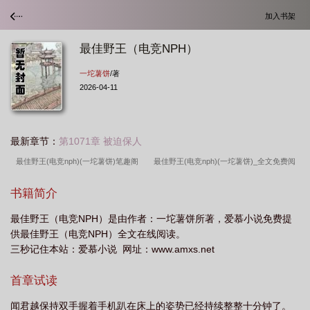
加入书架
最佳野王（电竞NPH）
一坨薯饼
/著
2026-04-11
最新章节：
第1071章 被迫保人
最佳野王(电竞nph)(一坨薯饼)笔趣阁
最佳野王(电竞nph)(一坨薯饼)_全文免费阅
读
最佳野王(电竞nph)(一坨薯饼)百度一坨
最强野王是什么意思
最佳野王
书籍简介
(电竞nph)(一坨薯饼)
最佳野王(电竞nph)(一坨薯饼)_
最佳野王(电竞nph)一坨
最佳野王（电竞NPH）是由作者：一坨薯饼所著，爱慕小说免费提
薯饼番外
最佳野王(电竞NPH)-一坨薯饼
最佳野王(电竞nph)一坨薯饼2024年1
供最佳野王（电竞NPH）全文在线阅读。
月16
最佳野王(电竞nph)(一坨薯饼)200
最佳野王(电竞NPH)作者一坨薯
三秒记住本站：爱慕小说 网址：www.amxs.net
饼
最佳野王(电竞NPH)作 者薯饼一坨
最佳野王(电竞nph)(一坨薯饼)下
最
首章试读
佳野王(电竞NPH)(一坨薯饼)-最佳野王
最佳野王电竞全文阅读
最佳野王(电竞
NPH)一坨薯饼
最佳野王(电竞nph)一坨薯饼
最佳野王(电竞NPH)(一坨薯
闻君越保持双手握着手机趴在床上的姿势已经持续整整十分钟了。