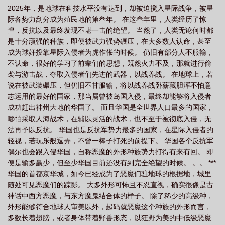
2025年，是地球在科技水平没有达到，却被迫搅入星际战争，被星
虫族入侵电影
星际战争异形入侵2破解版
星际争霸入侵美漫
星际 进攻部
际各势力刮分成为殖民地的第叁年。 在这叁年里，人类经历了惊
署
星际侵略守则
星际侵略守则系列之四
星际侵略者
星际侵略守则 全
惶，反抗以及最终发现不堪一击的绝望。 当然了，人类无论何时都
集txt
星际侵略守则系列全本
星际入侵游戏
星际入侵者
星际争霸入侵
是十分顽强的种族，即便被武力强势碾压，在大多数人认命，甚至
成为球奸投靠星际入侵者为虎作伥的时候。 仍旧有部分人不服输，
无限
星际侵略守则系列txt书包
星际侵略守则系列之一
变态辣)
星际入
不认命，很好的学习了前辈们的思想，既然火力不及，那就进行偷
侵开启
星际争霸虫族入侵电影完整版
星际侵略守则txt
袭与游击战，夺取入侵者们先进的武器，以战养战。 在地球上，若
说在被武装碾压，但仍旧不甘服输，将以战养战卧薪藏胆浑不怕意
志运用的最好的国家，那当属曾被岛国入侵，最终却能够将入侵者
成功赶出神州大地的华国了。 而且华国是全世界人口最多的国家，
哪怕采取人海战术，在辅以灵活的战术，也不至于被彻底入侵，无
法再予以反抗。 华国也是反抗军势力最多的国家，在星际入侵者的
轻视，若玩乐般逗弄，不曾一棒子打死的前提下。 华国各个反抗军
偶尔也会跟入侵华国，自称恶魔的外形种族势力打得有来有回。 即
便是输多赢少，但至少华国目前还没有到完全绝望的时候。 。。 ***
华国的首都京华城，如今已经成为了恶魔们驻地球的根据地，城里
随处可见恶魔们的踪影。 大多外形可怖且不忍直视，确实很像是古
神话中西方恶魔，与东方魔鬼结合体的样子。 除了稀少的高级种，
外形能够符合地球人审美以外，起码就恶魔这个种族的外形而言，
多数长着翅膀，或者身体带着野兽形态，以狂野为美的中低级恶魔