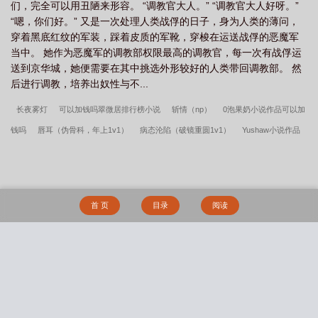
们，完全可以用丑陋来形容。 “调教官大人。” “调教官大人好呀。”
“嗯，你们好。” 又是一次处理人类战俘的日子，身为人类的薄问，
穿着黑底红纹的军装，踩着皮质的军靴，穿梭在运送战俘的恶魔军
当中。 她作为恶魔军的调教部权限最高的调教官，每一次有战俘运
送到京华城，她便需要在其中挑选外形较好的人类带回调教部。 然
后进行调教，培养出奴性与不...
长夜雾灯
可以加钱吗翠微居排行榜小说
斩情（np）
0泡果奶小说作品可以加
钱吗
唇耳（伪骨科，年上1v1）
病态沦陷（破镜重圆1v1）
Yushaw小说作品
长夜雾灯
衔玉（古言，h，1v1）
为了勾引男神和他的双胞胎弟弟睡了（校园np
文）
贪晌(h,主bg,有gl,np)
【海贼王】老公太多 修罗场怎么办（np）
蚕食
（np、ABO）
我网恋又翻车了（1v1 高h）
可以加钱吗笔趣阁无删减
长夜雾灯
首 页
目录
阅读
笔趣阁无删减
法师的诞生（百合gl np）
【np】快穿之蒸蒸日上
可以加钱吗
恶魔的纯白制服（1v1·SC）
长夜雾灯翠微居排行榜小说
俯仰由人（强制）
末日之倖存偏差
《岛屿潮信》【豪门先婚后爱 1V1 H】
纯白乌鸦
我把哥哥
搜 索
的黑道势力睡了（np 含骨科）
合集
血藤（母子）
赤鸾
玫瑰权杖
夜幕喧
嚣