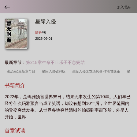
加入书架
星际入侵
陆央
/著
2025-09-01
最新章节：
第215章生命不止乐子不息完结
变态辣)最新章节目
星际入侵破解版
星际入侵之农场风暴 作者甘缘茶
星
际侵略守则第一部
星际侵略守则系列书包网
星际侵略守则在线阅读
星际侵
书籍简介
略守则系列在线阅读
futa
星际 入侵
星际侵略守则第二部
求星际侵略守
2022年，是玛雅预言世界末日，结果无事发生的第10年。人们早已
则合集
星际侵略守则系列全文
变态辣)(陆央)txt
星际入侵电影
星际入
经将什么玛雅预言当成了笑话，却没有想到10年后，全世界范围内
侵txt
星际侵略守则系列之二
星际侵略守则第四部
星际入侵
星际侵略
的异变突然发生。从世界各地突然清晰的拍摄到宇宙飞船，外星人
游戏
星际侵略守则系列
星际入侵之农场风暴
星际侵略守则系列之三
星
开始，世界..
际侵略
星际侵略守则合集
星际侵略守则第三部免费阅读
星际入侵
首章试读
gl(np
星际入侵美漫
星际入侵游戏破解版
变态辣)作者陆央
星际争霸之