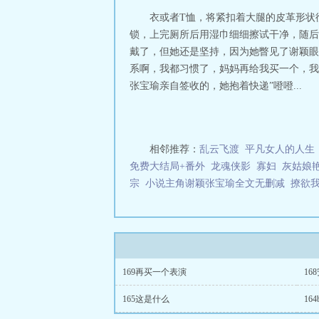
衣或者T恤，将紧扣着大腿的皮革形状
锁，上完厕所后用湿巾细细擦试干净，随后
戴了，但她还是坚持，因为她瞥见了谢颖眼
系啊，我都习惯了，妈妈再给我买一个，我想
张宝瑜亲自签收的，她抱着快递”噔噔...
相邻推荐：
乱云飞渡
平凡女人的人生
免费大结局+番外
龙魂侠影
寡妇
灰姑娘
宗
小说主角谢颖张宝瑜全文无删减
撩欲
169再买一个表演
16
165这是什么
16