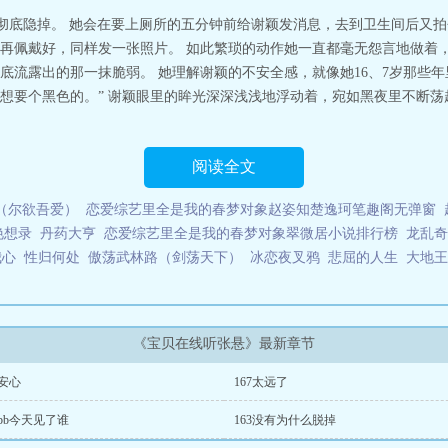
彻底隐掉。 她会在要上厕所的五分钟前给谢颖发消息，去到卫生间后又
再佩戴好，同样发一张照片。 如此繁琐的动作她一直都毫无怨言地做着
底流露出的那一抹脆弱。 她理解谢颖的不安全感，就像她16、7岁那些年
要个黑色的。” 谢颖眼里的眸光深深浅浅地浮动着，宛如黑夜里不断荡起
阅读全文
（尔欲吾爱）
恋爱综艺里全是我的春梦对象赵姿知楚逸珂笔趣阁无弹窗
艳想录
丹药大亨
恋爱综艺里全是我的春梦对象翠微居小说排行榜
龙乱奇
我心
性归何处
傲荡武林路（剑荡天下）
冰恋夜叉鸦
悲屈的人生
大地王
《宝贝在线听张悬》最新章节
8安心
167太远了
4bb今天见了谁
163没有为什么脱掉