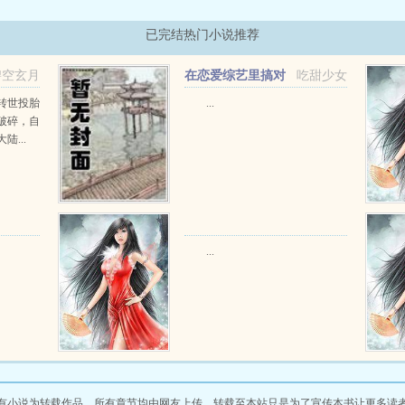
已完结热门小说推荐
碧空玄月
在恋爱综艺里搞对
吃甜少女
象【1V1甜H】
转世投胎
...
破碎，自
...
...
有小说为转载作品，所有章节均由网友上传，转载至本站只是为了宣传本书让更多读