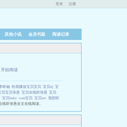
登录
注册
其他小说
会员书架
阅读记录
、
开始阅读
李昕融
给我播放宝贝宝贝
宝贝dj
宝
宝贝宝贝张悬
宝贝在线听张悬
宝贝
词
宝贝baby
com宝贝
宝贝mv
我想听
在线听张悬全文在线阅读。