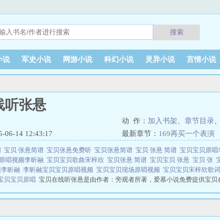
搜索
小说
军史小说
网游小说
科幻小说
灵异小说
言情小说
线听张悬
动 作：
加入书架
、
章节目录
6-14 12:43:17
最新章节：
169再买一个表演
词
宝贝 张悬简谱
宝贝张悬免费听
宝贝张悬简谱
宝贝 张悬 简谱
宝贝宝贝原唱
贝原唱视频李昕融
宝贝宝贝歌曲宋梓欣
宝贝张悬 简谱
宝贝宝贝 张悬
宝贝 张
频李昕融
李昕融宝贝宝贝原唱视频
宝贝宝贝现场原唱视频
宝贝宝贝宋梓欣歌
宝贝宝贝原唱
宝贝在线听张悬是由作者：旁观者所著，爱慕小说免费提供宝贝
小说 网址：www.amxs.net宝贝宝贝谢颖张宝瑜笔趣阁无弹窗