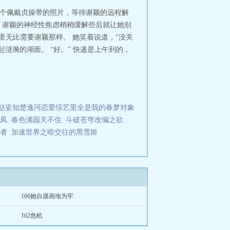
拍个佩戴贞操带的照片，等待谢颖的远程解
，谢颖的神经性焦虑稍稍缓解些后就让她别
里无比需要谢颖那样。 她笑着说道，“没关
涟漪的湖面。 “好。” 快递是上午到的，
赵姿知楚逸珂恋爱综艺里全是我的春梦对象
凤
春色满园关不住
斗破苍穹改编之欲
者
加速世界之暗交往的黑雪姬
166她自愿画地为牢
162危机