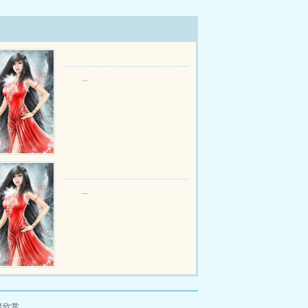
...
...
者欣赏。