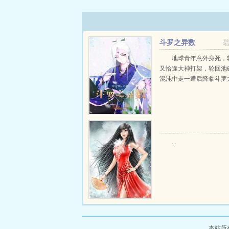
斗罗之异数
地球青年意外身死，
又恰逢大神打架，轮回池
混沌中走一遭后降临斗罗大陆
...
本站所