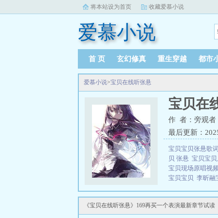
将本站设为首页
收藏爱慕小说
爱慕小说
首 页
玄幻修真
重生穿越
都市
爱慕小说
>
宝贝在线听张悬
宝贝在
作 者：旁观者
最后更新：2025-0
宝贝宝贝张悬歌
贝 张悬
宝贝宝
宝贝现场原唱视
宝贝宝贝
李昕融
三秒记住本站：爱慕
《宝贝在线听张悬》169再买一个表演最新章节试读