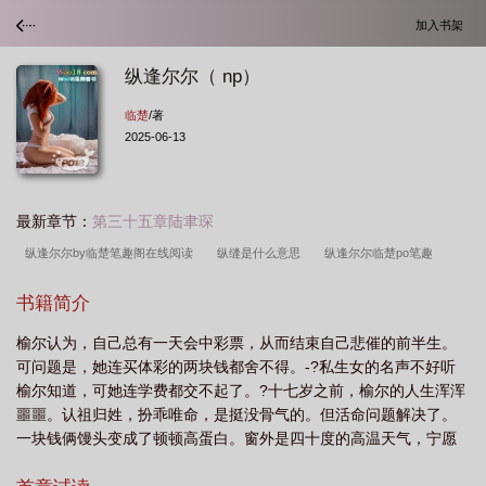
加入书架
纵逢尔尔（ np）
临楚
/著
2025-06-13
最新章节：
第三十五章陆聿琛
纵逢尔尔by临楚笔趣阁在线阅读
纵缝是什么意思
纵逢尔尔临楚po笔趣
阁
纵尔有眼谁尔珍什么意思
纵缝的意思
纵逢尔尔高干
纵逢尔尔临楚全
书籍简介
文免费阅读
纵逢尔尔by临楚笔趣阁
纵逢尔尔by临楚70全文免费阅读笔趣
榆尔认为，自己总有一天会中彩票，从而结束自己悲催的前半生。
阁
纵逢尔尔免费阅读
纵逢尔尔po临楚
纵逢尔尔by临楚
纵逢尔尔临
可问题是，她连买体彩的两块钱都舍不得。-?私生女的名声不好听
楚
纵逢尔尔大全文免费阅读
纵逢尔尔全文
纵逢尔尔免费阅读无弹窗
纵
榆尔知道，可她连学费都交不起了。?十七岁之前，榆尔的人生浑浑
逢尔尔笔趣阁
纵逢尔尔by临楚免费阅读
纵逢尔尔np
纵逢尔尔临楚三部曲
噩噩。认祖归姓，扮乖唯命，是挺没骨气的。但活命问题解决了。
一块钱俩馒头变成了顿顿高蛋白。窗外是四十度的高温天气，宁愿
是哪三部
纵逢尔尔nph
纵逢尔尔完结了吗
纵而的意思
纵或逢虚
裹着毯子也不愿调低十六度的冷气。有钱人的生活真他m的爽。傅榆
诳
纵逢尔尔
纵逢尔尔by周扶妖
纵逢尔尔po
纵逢尔尔by临楚txt