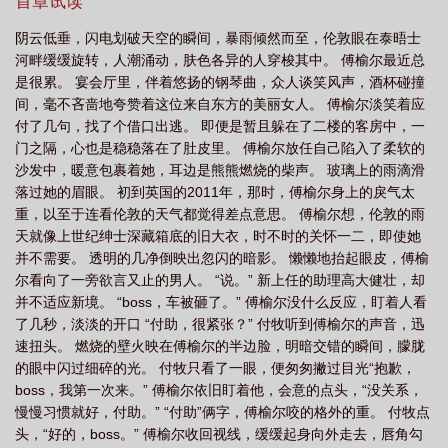
尔面无表情地想。议论她的话算什么，有好日子不过王八蛋。--?傅
首章试读
家三兄弟里，最讨厌的就是年龄最小的傅际洲。?看她的眼神阴冷潮
阴云低垂，闪电划破天空的瞬间，暴雨倾然而至，伦敦眼在泰晤士
湿，跟条蛇一样黏在她身上。?直看得她想吐。?解开她内衣扣的瞬
河畔缓缓旋转，人潮涌动，肤色各异的人穿梭其中。 傅榆尔最近总
间，亲昵的叫她姐姐。?傅榆尔没忍住，扇了他一巴掌。--“笔下纵有
是很累。 宴会厅里，伴着悠扬的钢琴曲，众人谈笑风声，酒杯碰撞
千万句，通篇都是恨你的字迹。”--傅榆尔x各路优质男校园至都市，
间，毫不吝啬地夸赞着这位来自东方的美丽女人。 傅榆尔淡笑着应
非典型高干文学，np，男全c骨科/强制爱/破镜重圆/追妻火葬场/复仇
付了几句，找了个借口出逃。 即便是暂且躲在了二楼的客房中，一
狗血剧情，成长型女主。本书采取倒叙写法，前期篇幅多为校园。--
门之隔，心也是稳稳落在了肚皮里。 傅榆尔放任自己陷入了柔软的
沙发中，暖意包裹着她，耳边是熊熊燃烧的柴声。 玻璃上的雨滴滑
落过她的眉眼。 初到英国的2011年，那时，傅榆尔身上的戾气太
重，以至于连看伦敦的天气都觉得差点意思。 傅榆尔想，伦敦的雨
天就像上世纪绅士深藏箱底的旧大衣，时不时的关怀一二，即使她
并不需要。 透明的几净倒映出忽闪的暗影。 懒懒地抬起眼皮，傅榆
尔看向了一旁欲言又止的男人。 “说。” 新上任的助理高大健壮，却
并不适应新境。 “boss，车被砸了。” 傅榆尔没什么反应，盯着人看
了几秒，淡淡的开口 “付助，很紧张？” 付牧听到傅榆尔的声音，迅
速扭头。 燃烧的壁火映在傅榆尔的半边脸，明暗交错的瞬间，朦胧
的眼中闪过细碎的光。 付牧只看了一眼，便匆匆撇过目光“抱歉，
boss，我第一次来。” 傅榆尔依旧盯着他，会意的点头，“没关系，
慢慢习惯就好，付助。” “付助”俩字，傅榆尔咬的格外的重。 付牧点
头，“好的，boss。” 傅榆尔收回视线，缓缓起身向外走去，唇角勾