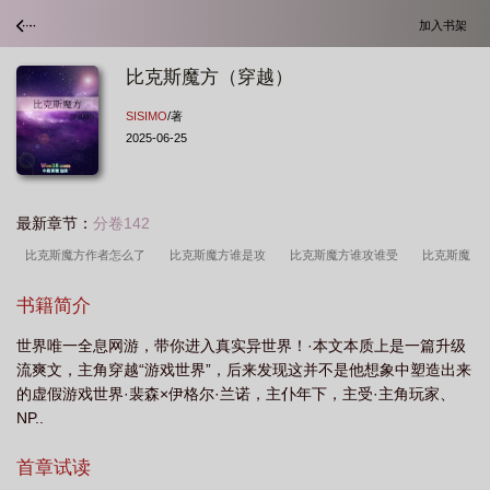
加入书架
比克斯魔方（穿越）
SISIMO
/著
2025-06-25
最新章节：
分卷142
比克斯魔方作者怎么了
比克斯魔方谁是攻
比克斯魔方谁攻谁受
比克斯魔
方TXT
比克斯魔方
比克斯魔方百度百科
比克斯魔方无弹窗
比克斯魔方
书籍简介
百度
比克斯魔方 番外
比克斯魔方全文阅读
比克斯魔方讲什么
比克斯
世界唯一全息网游，带你进入真实异世界！·本文本质上是一篇升级
魔方攻受
比克斯魔方 SISIMO
比克斯魔方笔趣阁
比克斯魔方主角
比克
流爽文，主角穿越“游戏世界”，后来发现这并不是他想象中塑造出来
斯魔方吐槽
比克斯魔方作者sisimo
比克斯魔方谁攻
比克斯魔方剧情
比
的虚假游戏世界·裴森×伊格尔·兰诺，主仆年下，主受·主角玩家、
克斯魔方 剧透
比克斯魔方在线阅读
比克斯魔方攻是谁
比克斯魔方TXT百
NP..
度
比克斯魔方免费观看
比克斯魔方虐吗
比克斯魔方简介
比克斯魔方完
首章试读
结了吗
比克斯魔方无弹窗无删减
比克斯魔方免费阅读
比克斯魔方讲的什