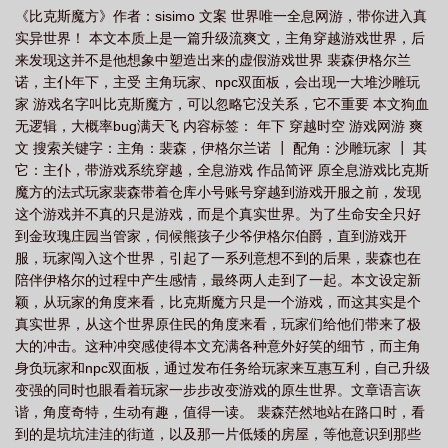
《比克斯魔方》作者：sisimo 文案 世界唯一全息网游，带你进入真
么
比克斯魔方攻
比克斯魔方番外
比克比克斯魔方
比克斯魔方讲了什
实异世界！ 本文本质上是一篇升级流爽文，主角穿越游戏世界，后
么
比克斯魔方109章肉
比克斯魔方结局
比克斯魔方全文免费阅读
比克
来发现这并不是他想象中塑造出来的虚假游戏世界 裴森伊格尔兰
斯魔方格格党
比克斯魔方作者
比克斯魔方bysisimo
比克斯魔方攻受是
诺，主仆年下，主受 主角玩家、npc双面板，会出现一大堆沙雕玩
家 游戏名字叫比克斯魔方，可以忽略它没关系，它不重要 本文狗血
谁
比克斯魔方剧透
无逻辑，大概率bug满天飞 内容标签： 年下 穿越时空 游戏网游 爽
文 搜索关键字：主角：裴森，伊格尔兰诺 ┃ 配角：沙雕玩家 ┃ 其
它：主仆，带游戏系统穿越，全息游戏 作品简评 原全息游戏比克斯
魔方的法式玩家裴森带着仓库小号账号穿越到游戏开服之前，发现
这个游戏并不真的只是游戏，而是个真实世界。为了生命安全只好
到金玫瑰庄园当管家，伺候熊孩子少爷伊格尔伯爵，直到游戏开
服，玩家闯入这个世界，引起了一系列意想不到的后果，裴森也在
陪伴伊格尔的过程中产生感情，最终两人走到了一起。本文设定新
颖，从玩家的角度来看，比克斯魔方只是一个游戏，而这其实是个
真实世界，从这个世界原住民的角度来看，玩家们给他们带来了极
大的冲击。这种冲突感使得本文充满各种意外好笑的细节，而主角
身负玩家和npc双面板，通过发布任务给玩家来互惠互利，自己升级
变强的同时也眼看着玩家一步步改变游戏的原生世界。文章语言诙
谐，角度奇特，生动有趣，值得一读。 裴森茫然地站在路口时，看
到的是坑坑洼洼的街道，以及那一片低矮的房屋，等他意识到那些