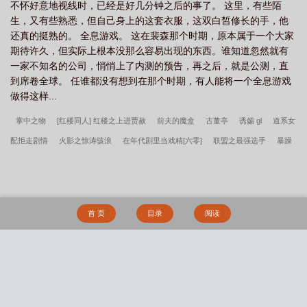
不怀好意地视线时，已经是好几分钟之后的事了。 这里，有些陌
生，又有些熟悉，但自己身上的这套衣服，这双白皙修长的手，他
还真的挺熟的。 全息游戏。 这在裴森那个时期，原本属于一个大家
期待许久，但实际上根本没那么容易出现的东西。谁知道忽然就有
一家不知名的公司，悄悄上了内测的预告，再之后，就是公测，直
到席卷全球。 任谁都没有想到在那个时期，有人能将一个全息游戏
做得这样...
掌中之物
[红楼同人] 红楼之上进贾赦
前夫的魔盒
古董亭
诱孀 gl
道系女
配拒走剧情
火影之惊涛骇浪
在年代剧里当戏精[六零]
联盟之最强选手
暴躁
庶女专治各种不服
悠哉兽世：狼夫么么哒
谜案追凶
婚内有诡
回到上神be前
[穿书]
诱妻入怀：夜少，放肆宠
你为何召唤我
软玉生香
阴错阳差我的爱
总裁强势宠：甜妻，有喜了！
我靠收徒称霸修真界
葡萄藤(bg骨)
渴他
极
首 页
目录
阅读
乐登仙
豢养
[柯南]原来我是gay？
伪装alpha但娇蛮大小姐
好個坑爹系統
可行性试验（普女万人迷，NPH）
流春
春水误
搜 索