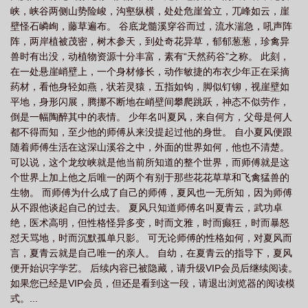
峡，峡谷两侧山势险峻，沟壑纵横，处处危崖耸立，兀峰如云，崖
风 全文阅读
少年夏风517章免费阅读最新章节
少年夏之秋
少年夏风最新第
壁怪石嶙峋，藤草遍布。 谷底龙髓溪穿谷而过，流水湍急，吼声阵
536章
少年夏风TXT奇书网
少年夏风499章全部章节预告
少年夏风617章更
阵，两岸植被茂密，树木参天，到处奇花异草，郁郁葱葱，珍禽异
新
少年夏风427章
少年夏风第二部笔趣阁
少年夏风绿吗
少年夏风
兽时有出没，动植物资源十分丰富，素有“天然药谷”之称。 此刻，
在一处悬崖峭壁上，一个身材修长，动作敏捷的布衣少年正在采摘
499
关于少年夏天的唯美句子
少年夏风第131章
少年夏风全文
少年夏
药材，看他身轻如燕，状若灵猿，五指如钩，脚似钉铆，视崖壁如
风全本TXT目录
少年夏风TXT百度
少年夏风全本在线阅读
少年夏风617章
平地，身形闪展，腾挪不断地在峭壁间攀爬跳跃，神态不似劳作，
大结局
少年之夏
少年夏风蓝曼秋
少年夏风427章免费阅读最新章节
少
倒是一幅陶醉其中的表情。 少年名叫夏风，来自何方，父母是何人
都不得而知，至少他的师傅从来没提起过他的身世。 自小夏风便跟
年夏风499章节目表
少年夏风苏嫣儿
1937·少年夏之秋
少年夏风顾婉清大
随着师傅生活在这深山溪谷之中，外面的世界如何，他也不清楚。
结局
少年夏风全文TXT
少年夏风461
少年夏风巴士
少年夏风第二部大
可以说，这个龙纹峡就是他当前所知道的整个世界，而师傅就是这
结局
少年夏风517章
少年夏风全本TXT
少年夏风哪几章有绿
少年夏风
个世界上加上他之后唯一的两个有别于那些花花草草和飞禽猛兽的
TXT电子书
生物。 而师傅为什么成了自己的师傅，夏风也一无所知，因为师傅
少年夏风617章节
少年夏风楚君涵第几章出现
少年夏风各女主
从不跟他谈起自己的过去。 夏风只知道师傅名叫夏青云，武功卓
绿
少年夏风有绿吗
少年夏风顾婉清最新章节更新时间
少年夏风有几位女
绝，医术高明，但性格怪异多变，时而文雅，时而癫狂，时而暴怒
主
少年夏风501章最新章节更新内容
少年夏风顾婉清
少年夏风427章笔趣
怼天骂地，时而沉默孤单只影。 可无论师傅的性格如何，对夏风而
阁
少年盛夏
少年夏风类似
少年夏风更新
少年夏风女主
少年夏风全
言，夏青云就是自己唯一的亲人。 自幼，在夏青云的指导下，夏风
便开始识字学艺。 后续内容已被隐藏，请升级VIP会员后继续阅读。
文阅读
少年夏风顾婉清绿
少年夏风绿帽版最新章节更新时间
播放夏少
如果您已经是VIP会员，但还是看到这一段，请退出浏览器的阅读模
年
夏末少年
少年夏风免费阅读入口
少年夏装
少年夏风全本
少年夏
式。...