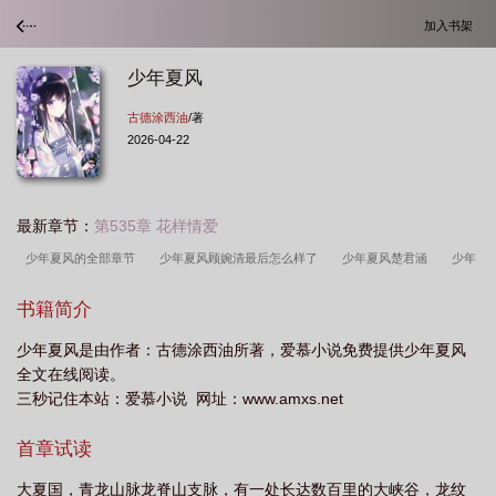
加入书架
少年夏风
古德涂西油
/著
2026-04-22
最新章节：
第535章 花样情爱
少年夏风的全部章节
少年夏风顾婉清最后怎么样了
少年夏风楚君涵
少年
夏风最新
少年夏风第一版主网
少年夏风全本TXT电子书
少年夏风427免费
书籍简介
观看
少年夏风母亲叫什么
8g少年夏之光
少年夏风547
少年夏风全文免
少年夏风是由作者：古德涂西油所著，爱慕小说免费提供少年夏风
费观看
少年 夏日
少年夏风416
少年夏风免费阅读全文
少年夏完
全文在线阅读。
淳
少年夏风类似的
少年夏风顾婉清518章
少年夏风苏媚儿
少年夏风
三秒记住本站：爱慕小说 网址：www.amxs.net
617章的最新更新内容
少年夏风未删减版免费阅读
少年夏日
少年夏风古德
首章试读
涂油
夏季的少年
夏露少年篇
少年夏风58
犬风少年的夏天
少年夏
风462章节目录
少年夏风第9章
夏风吹过少年城
少年夏风TXT
少年夏
大夏国，青龙山脉龙脊山支脉，有一处长达数百里的大峡谷，龙纹