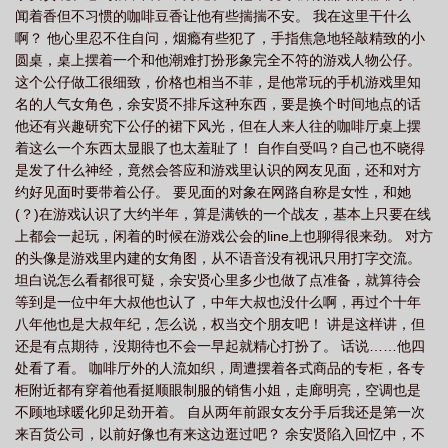
闻着香但不习惯的咖啡豆香让他有些揣揣不安。 我在这里干什么
啊？ 他心里忍不住自问，烟瘾有些犯了，手指焦急地轻敲精致的小
圆桌，桌上摆着一个和他潮难打扮形象完全不符的游戏人物公仔。
这个公仔做工很细致，价格也相当不菲，是他常玩的手机游戏里知
名的人气女角色，余安贤不排斥这种东西，要是换个时间地点的话
他还有兴趣研究下公仔的裙下风光，但在人来人往的咖啡厅桌上摆
着这么一个东西太显眼了也太羞耻了！ 自作自受吗？自己也不晓得
是发了什么神经，竟然会答应和游戏里认识的网友见面，还和对方
约好见面时要带着公仔。 要见面的对象在网路自称是女性，和她
(？)在游戏认识了大约半年，算是满铁的一个战友，基本上只要在线
上都会一起玩，闲着的时候在游戏公会的line上也聊得很来劲。 对方
的头像是游戏里内建的女角图，从不语音没有视讯只用打字交流。
坦白说怎么看都很可疑，余安贤心里多少也做了点准备，就算待会
等到是一位中年大叔他也认了，中年大叔也没什么啊，再过个十年
八年他也是大叔年纪，怎么说，权当交个朋友吧！ 讲是这样讲，但
还是有点期待，没期待也不会一早起就精心打扮了。 话说……他四
处看了看。 咖啡厅外的人流如织，周遭摆着各式商品的专柜，各专
柜附近都有穿着他看挺顺眼制服的销售小姐，走廊明亮，空调也是
不顾地球暖化卯足劲开着。 自从两年前跟女友分手后我还是第一次
来百货公司，以前好像也有来这边逛过吧？ 余安贤陷入回忆中，不