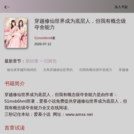
加入书架
穿越修仙世界成为底层人，但我有概念级
夺舍能力
51mxb6hml
/著
2026-07-12
最新章节：
第50章 一日两壳
修仙者穿越到地球的
主角穿越修仙世界的
但我有概念级夺舍能力
穿越修
仙世界成为底层人
主角穿越修仙世界生存的
主角穿越到修真世界的
主角穿
书籍简介
越修真界
修仙者穿越到地球且修为不减
穿越修真世界的
穿越到修炼世界的
穿越修仙世界成为底层人，但我有概念级夺舍能力是由作者：
玄幻
穿越到修仙界成为天才
穿越修真世界
主角穿越到修仙世界的
主角
51mxb6hml所著，爱慕小说免费提供穿越修仙世界成为底层人，但
穿越到修真世界很低调的
主角穿越修仙世界写
主角穿越到修真世界
穿越修
我有概念级夺舍能力全文在线阅读。
仙世界当大佬的
穿越修真界
三秒记住本站：爱慕小说 网址：www.amxs.net
首章试读