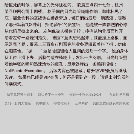
陆恒死的时候，屏幕上的光标还在闪。 凌晨三点四十七分，杭州，
某互联网公司十四楼。 格子间的日光灯管嗡嗡作响，咖啡杯见了
底，能量饮料的空罐倒在键盘旁边，罐口淌出最后一滴残液，洇湿
了那张写着“Q3冲刺，拒绝躺平”的便签纸。 他是被一阵剧烈的心悸
从代码里拽出来的。 左胸像被人攥住了拧，疼痛从胸骨后面炸开，
沿着左臂一路烧到指尖。 陆恒下意识想站起来，膝盖撞上桌板，显
示器晃了晃，屏幕上三百多行刚写完的业务逻辑跟着抖了抖，仿佛
在嘲笑他。 “操……” 这是陆恒留给人世间的最后一个字。 他的身体
从工位上滑下去，后脑勺磕在椅轮上，发出一声闷响。 日光灯管照
着他半张的嘴和迅速涣散的瞳孔，显示器弹出一条编译报错：
NullPointerException。 后续内容已被隐藏，请升级VIP会员后继续
阅读。 如果您已经是VIP会员，但还是看到这一段，请退出浏览器的
阅读模式。...
快穿拿好男主剧本
路边捡了一只小狗
捡到一个狗男友(1v1H）
在异世界与精
灵们一起的大冒险
镜中裂痕
郎君与娘子
三界判官
我的黑皮辣妹表妹到我家
借住
传奇老灯勇闯末世
全班地铁求生，只有我一个男生，多子多福
双修？可
以拒绝吗（NPH）
萧墙记（纯百 高干 剧情 暗黑）
我的美艳校长妈妈【四改无绿
版】
积分时代
穿越神雕干娘俏黄蓉H版
炮灰女配的性欲管理（NPH）
路人