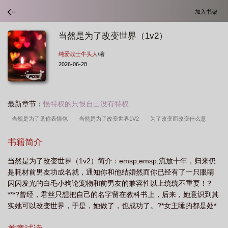
加入书架
当然是为了改变世界（1v2）
纯爱战士牛头人
/著
2026-06-28
最新章节：
恨特权的只恨自己没有特权
当然是为了见你表情包
当然是为了改变世界1V2
为了改变而改变什么意
思
就当是为了
书籍简介
当然是为了改变世界（1v2）简介：emsp;emsp;流放十年，归来仍
是耗材前男友功成名就，通知你和他结婚然而你已经有了一只眼睛
闪闪发光的白毛小狗论宠物和前男友的兼容性以上统统不重要！?
***?曾经，君丝只想把自己的名字留在教科书上，后来，她意识到其
实她可以改变世界，于是，她做了，也成功了。?*女主睡的都是处*
不同的选择会导致不同的结局*被魔法师掌控的世界，普通人如虫豸*