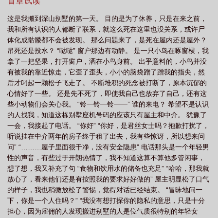
雷点太多不排了
首章试读
这是我搬到深山别墅的第一天。 目的是为了休养，只是在来之前，
我和所有认识的人都断了联系，就这么死在这里也没关系，或许尸
体化成骷髅都不会被发现。 那么问题来了，是死在屋内还是屋外？
吊死还是投水？ “哒哒” 窗户那边有动静。 是一只小鸟在啄窗棂，我
拿了一把坚果，打开窗户，洒在小鸟身前。 出乎意料的，小鸟并没
有被我的靠近惊走，它歪了歪头，小小的脑袋蹭了蹭我的指尖，然
后才叼起一颗松子飞走了。 不断堆积的死念被打断了，原本沉郁的
心情好了一些。 还是先不死了，即使我自己也放弃了自己，还有这
些小动物们会关心我。 “铃—铃—铃——” 谁的来电？ 希望不是认识
的人找我，知道这栋别墅座机号码的应该只有屋主和中介。 犹豫了
一会，我接起了电话。 “你好” “你好，是君丝女士吗？抱歉打扰了，
听说挂在中介两年的房子终于租了出去，我有些惊讶，所以想来问
问” “………屋子里面很干净，没有安全隐患” 电话那头是一个年轻男
性的声音，有些过于开朗热情了，我不知道这算不算他多管闲事，
想了想，我又补充了句 “食物和饮用水的储备也充足” “哈哈，那我就
放心了，看来他们还是有按照我的要求好好做的” 屋主明显松了口气
的样子，我也稍微放松了警惕，觉得对话已经结束。 “冒昧地问一
下，你是一个人住吗？” “我没有想打探你的隐私的意思，只是十分
担心，因为雇佣的人发现搬进别墅的人是位气质很特别的年轻女