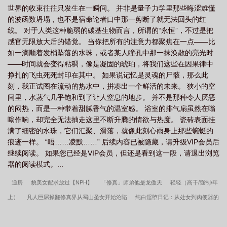
世界的收束往往只发生在一瞬间。 并非是量子力学里那些晦涩难懂
的波函数坍塌，也不是宿命论者口中那一剪断了就无法回头的红
线。 对于人类这种脆弱的碳基生物而言，所谓的“永恒”，不过是把
感官无限放大后的错觉。 当你把所有的注意力都聚焦在一点——比
如一滴顺着发梢坠落的水珠，或者某人瞳孔中那一抹涣散的亮光时
——时间就会变得粘稠，像是凝固的琥珀，将我们这些在因果律中
挣扎的飞虫死死封印在其中。 如果说记忆是灵魂的尸骸，那么此
刻，我正试图在流动的热水中，拼凑出一个鲜活的未来。 狭小的空
间里，水蒸气几乎饱和到了让人窒息的地步。 并不是那种令人厌恶
的闷热，而是一种带着甜腻香气的温室感。 浴室的排气扇虽然在嗡
嗡作响，却完全无法抽走这里不断升腾的情欲与热度。 瓷砖表面挂
满了细密的水珠，它们汇聚、滑落，就像此刻心雨身上那些蜿蜒的
痕迹一样。 “唔……凌默……” 后续内容已被隐藏，请升级VIP会员后
继续阅读。 如果您已经是VIP会员，但还是看到这一段，请退出浏览
器的阅读模式。...
通房
貌美女配求放过【NPH】
「修真」师弟他是龙傲天
轻轻（高干/强制/年
上）
凡人巨屌操翻修真界从蜀山圣女开始沦陷
纯白淫堕日记：从处女到肉便器的
救赎
地铁求生地狱开局怎么活？
老汉推车-干遍娱乐圈
她身娇体软
罂粟
花：澪——诱惑且上瘾的芬芳
废材逆袭
少女心事
娇妻未沉沦番外·赵建国的夏