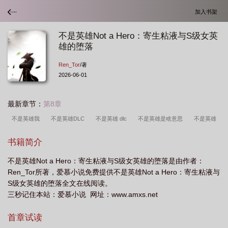
加入书架
不是英雄Not a Hero：寄生粘液与S级女英
雄的堕落
Ren_Tor
/著
2026-06-01
最新章节：
第8章
不是英雄我
不是英雄DLC
不是英雄 dlc
不是英雄是啥意思
不是英雄
剧情
不是英雄
不是英雄dlc
不是英雄只是幸存者
不是英雄液氮
不
书籍简介
是英雄流程
不是英雄是什么意思
不是英雄漫画
不是英雄我写的
不是英
不是英雄Not a Hero：寄生粘液与S级女英雄的堕落是由作者：
雄不
不是英雄图文攻略
不是不是英雄
不是英雄dlc攻略
不是英雄游戏
Ren_Tor所著，爱慕小说免费提供不是英雄Not a Hero：寄生粘液与
攻略
S级女英雄的堕落全文在线阅读。
三秒记住本站：爱慕小说 网址：www.amxs.net
首章试读