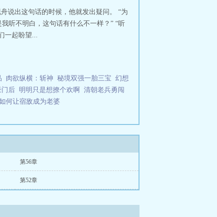
舟说出这句话的时候，他就发出疑问。 “为
我听不明白，这句话有什么不一样？” “听
起盼望...
品
肉欲纵横：斩神
秘境双强一胎三宝
幻想
豪门后
明明只是想撩个欢啊
清朝老兵勇闯
如何让宿敌成为老婆
第56章
第52章