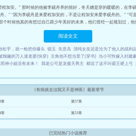
爱程加安。” 那时候的他被李砚舟养的很好，冬天總是穿的暖暖的，在李砚
。” “因为李砚舟是来爱程加安的，不是让程加安来爱李砚舟的。” “可是
那个时候他真的有想过自己跟少年美好的未来，他们曾经一起规划过，他们一
阅读全文
敢松手，就一枪把你爆头
锁玉
失意岛
清纯女友还是沦为了他人的战利
被觊觎的万人迷老婆[快穿]
主角他不想当受了[穿书]
当小可怜嫁入封建
信邪神小姐没有未来！
我老公可是龙傲天男主
都说了这不叫霸王硬上弓
《有病就去治我又不是神医》最新章节
8章
第57章
4章
第53章
已完结热门小说推荐