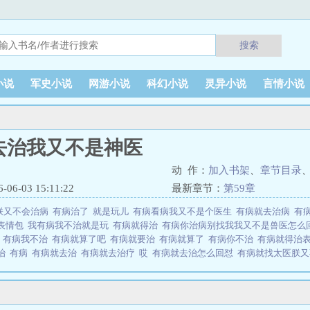
搜索
小说
军史小说
网游小说
科幻小说
灵异小说
言情小说
去治我又不是神医
动 作：
加入书架
、
章节目录
6-03 15:11:22
最新章节：
第59章
朕又不会治病
有病治了
就是玩儿
有病看病我又不是个医生
有病就去治病
有
表情包
我有病我不治就是玩
有病就得治
有病你治病别找我我又不是兽医怎么
治
有病我不治
有病就算了吧
有病就要治
有病就算了
有病你不治
有病就得治
去治
有病
有病就去治
有病就去治疗
哎
有病就去治怎么回怼
有病就找太医朕
我有病我就不治
有病就得治下一句
有病就去治什么意思
你有病就去治
有病
么办
我就病着
有病你治病
有病 有病就算了
我又不是兽医
我有病我就是不治
;不正经的阳光温心沈解攻VS情感淡漠“神医”白无忧受emsp;emsp;你见过世间里
;白无忧见过，他也知道这个世间有多少患者，他见过世间最肮脏的那一面。emsp;em