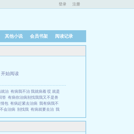
登录
注册
其他小说
会员书架
阅读记录
、
开始阅读
病就治
有病我不治 我就病着 哎 就是
回答
有病你治病别找我我又不是兽
表情包
有病赶紧去治病
我有病我不
又不会治病
别找我
有病就要去治
我
就去找太医朕又不会治病
有病就去治
有病就去治我又不是神医简介：
多少的黑暗，你知道这里藏着多少患者嘛？
sp;他试着拯救那些人..有病就去治我又