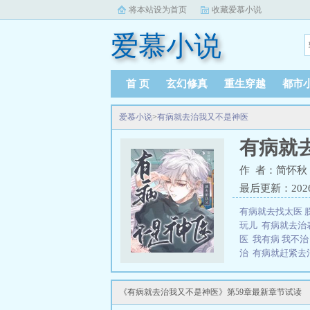
将本站设为首页
收藏爱慕小说
爱慕小说
首 页
玄幻修真
重生穿越
都市
爱慕小说
>
有病就去治我又不是神医
有病就
作 者：简怀秋
最后更新：2026-0
有病就去找太医 
玩儿
有病就去治
医
我有病 我不
治
有病就赶紧
有病 我就是不治
我又不是神医怎
《有病就去治我又不是神医》第59章最新章节试读
emsp;emsp
emsp;emsp