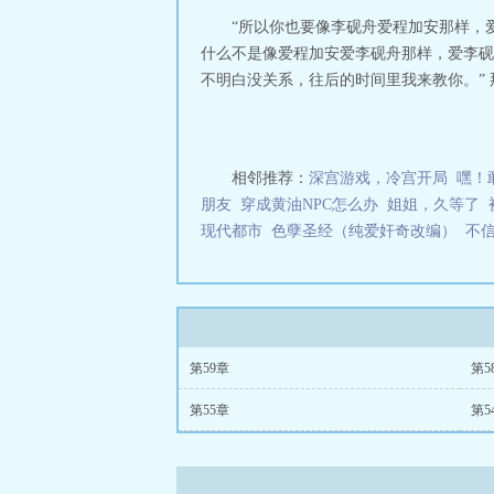
不是神医
“所以你也要像李砚舟爱程加安那样，
什么不是像爱程加安爱李砚舟那样，爱李砚舟
不明白没关系，往后的时间里我来教你。” 
相邻推荐：
深宫游戏，冷宫开局
嘿！
朋友
穿成黄油NPC怎么办
姐姐，久等了
现代都市
色孽圣经（纯爱奸奇改编）
不
第59章
第5
第55章
第5