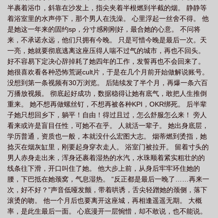
半裹着浴巾，斜靠在沙发上，指尖夹着半根燃到半截的烟。 静静等
着浴室里的水声停下，那个男人在洗澡。 心里浮起一丝舍不得。 他
是她这一年来的固约sp，分寸感刚刚好，最合她的心意。 不问将
来，不承诺永远，他们只拥有今晚。 只是可惜今晚是最后一次。天
一亮，她就要彻底逃离这座压得人喘不过气的城市，再也不回头。
好不容易下定决心辞掉耗了她四年的工作，发誓再也不会回来了。
她很喜欢看各种恐怖荒诞cult片，于是在几个月前开始做解说账号。
没想到第一条视频有30万浏览。 后陆续发了半个月，再爆一条六百
万播放视频。 彻底起好成功，数据稳得让她有底气，敢把人生推倒
重来。 她不想再做螺丝钉，不想再被各种KPI，OKR绑死。 后半辈
子她只想回乡下，躺平！自由！得过且过，怎么舒服怎么来！ 旁人
看来或许是盲目任性，可她不在乎。 人就活一辈子。 她出身底层，
学历普通，资质也一般，本就没什么宏图大志。 烟蒂燃到烫指，她
捻灭在烟灰缸里，刚要起身穿衣走人。 浴室门被拉开。 留着寸头的
男人赤身走出来，浑身还裹着湿热的水汽，水珠顺着紧实粗壮的的
线条往下滑，开口叫住了她。 他大步上前，从身后牢牢环住她的
腰，下巴抵在她颈窝，气息湿热。 “反正都是最后一晚了……再来一
次，好不好？”声音低哑发颤，带着哄诱，舌尖轻蹭她的颈侧，落下
滚烫的吻。 他一个月后也要离开这座城，再相逢遥遥无期。 大概
率，是此生最后一面。 心底漫开一层惋惜，却不敢说，也不能说。