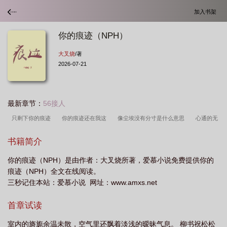
加入书架
你的痕迹（NPH）
大叉烧
/著
2026-07-21
最新章节：
56接人
只剩下你的痕迹
你的痕迹还在我这
像尘埃没有分寸是什么意思
心通的无
法呼吸
只剩你的痕迹
歌词你的痕迹冰冷刺骨
你的印记阅读理解
像尘埃
书籍简介
没有分寸
你的痕迹nph
你的痕迹英文
你留的痕迹
你的痕迹林良乐演唱
你的痕迹（NPH）是由作者：大叉烧所著，爱慕小说免费提供你的
歌曲歌词版
你的痕迹歌词
你的记忆简谱
你的痕迹歌曲
你的痕迹冰冷刺
痕迹（NPH）全文在线阅读。
骨是什么歌
找不到爱你的痕迹
我的痕迹是什么
你的痕迹英语怎么说
你
三秒记住本站：爱慕小说 网址：www.amxs.net
的痕迹是什么歌
你的痕迹画不出你
首章试读
室内的旖旎余温未散，空气里还飘着淡浅的暧昧气息。 柳书祝松松