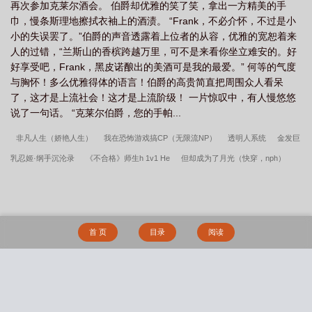
再次参加克莱尔酒会。 伯爵却优雅的笑了笑，拿出一方精美的手
巾，慢条斯理地擦拭衣袖上的酒渍。 “Frank，不必介怀，不过是小
小的失误罢了。”伯爵的声音透露着上位者的从容，优雅的宽恕着来
人的过错，“兰斯山的香槟跨越万里，可不是来看你坐立难安的。好
好享受吧，Frank，黑皮诺酿出的美酒可是我的最爱。” 何等的气度
与胸怀！多么优雅得体的语言！伯爵的高贵简直把周围众人看呆
了，这才是上流社会！这才是上流阶级！ 一片惊叹中，有人慢悠悠
说了一句话。 “克莱尔伯爵，您的手帕...
非凡人生（娇艳人生）
我在恐怖游戏搞CP（无限流NP）
透明人系统
金发巨
乳忍姬·纲手沉沦录
《不合格》师生h 1v1 He
但却成为了月光（快穿，nph）
北堂折萱（女非男处，np）
清纯校花私下竟是不起眼男同学的性奴母狗！
渎
神
恶龙与公主（校园）
暑假隐奸骚熟舅妈
锁心
北堂折萱
归笼
穿越从
出包王女开始
母子试婚
时间停止——懵懂的小麻雀终究沦为我的床上玩物
你
首 页
目录
阅读
想成为人类吗？
丝袜警花妈妈与我的同班同学
在全是扶她百合的世界中修仙是不
是要把肉穴干烂才行
久谋心动
礼物（1V1）
雾照路北（星际abo bg）
小风
筝（校园1v1）
被逼从良（1v2）
转生成为肉文女主的女儿后（星际nph）
我
搜 索
心里压抑的地方（NPH短篇集）
[NPH]APH 桃之夭夭
家有貌美妻：绿茶小狗猛猛