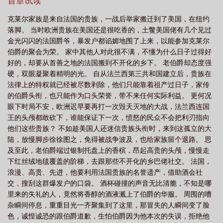
大的。作为父亲最小的儿子，他真是受尽宠爱，可以说是要什么有
首章试读
读
继承之战 剧情类剧集最佳女主角
继承者的战争
遗产继承战争
继承
什么。坐在父亲膝头的Tom垂下眼，用开朗掩饰心中的晦暗不明。
克莱尔家族是来自法国的贵族，一战后举家搬迁到了美国，在纽约
小猫小狗般的宠爱对他无用，他要的，是继承人的位置。多年后，
之战解读
落脚。 当时欧洲贵族在美国还是很吃香的，土鳖美国佬有几个见过
权势滔天的克莱尔掌舵人看着身下抽搐的女人，眼眸里的复杂一如
金光闪闪的法国爵爷，暴发户都谄媚地围了上来，以能参加克莱尔
想夺权的那个下午。怎么总是想跑？他轻柔地吻了吻汪姿妤被汗湿
伯爵的聚会为荣。 家中其他人对此很不满，不懂为什么日子过得好
的发。春风化雨的温柔你不要，冷静分析你不听。非要打断你的
好的，却要从首善之地的法国搬到不开化的乡下。 老伯爵却态度强
腿，用钱权把你捆起来才老实？Tom微微一笑，不再纠结于那无用
硬，双眼凝聚着精明的光。 自从法兰西第三共和国建立后，贵族在
的真心。不爱又怎样，把她困在自己身边一辈子，那就够了。他想
法律上的特权就已经被尽数剥除，他们只能靠着祖产过日子，家传
要的，就没有得不到的。
的伯爵头衔，也只能作为口头荣誉，带不来任何实际利益。 更何况
眼下时局不安，欧洲迟早要再打一次毁天灭地的大战，法兰西连国
王的头颅都敢砍下，谁能保证下一次，愤怒的民众不会把利刃指向
他们这些贵族？ 不如趁美国人还迷信贵族头衔时，来到这孤立的大
陆，放慢脚步徐徐图之，免得被战争波及，也给家族留个退路。 思
及至此，老伯爵端过银制托盘上的香槟，昂起高贵的头颅，慢慢走
下红丝绒地毯覆盖的阶梯，去跟那些不开化的乡巴佬社交。 法国，
浪漫、高贵、先进，他要利用法国贵族的名誉遗产，借助酒会社
交，搜刮这群爆发户的口袋。 酒杯碰撞的声音无比清脆，不知是哪
里来的失礼的人，竟然将香醇的酒液溅上了伯爵的华服。 周围的嘈
杂瞬间停息，重重目光一齐聚集到了这里，那冒失的人瞬间变了脸
色，诚惶诚恐的跟伯爵道歉，生怕伯爵因为他本次的失误，拒绝他