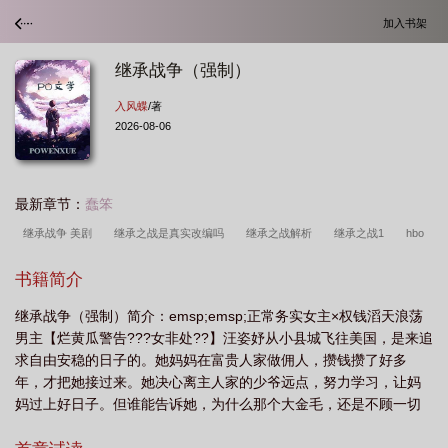
加入书架
继承战争（强制）
入风蝶
/著
2026-08-06
最新章节：
蠢笨
继承战争 美剧
继承之战是真实改编吗
继承之战解析
继承之战1
hbo
继承之战
继承之战知乎
继承之战2
继承之战百度百科
继承战篇
继
书籍简介
承权之战
继承之战 资源
继承之战 roman
美剧继承之战剧情
继承之战
继承战争（强制）简介：emsp;emsp;正常务实女主×权钱滔天浪荡
hbo
继承之战第一季剧情介绍电视猫
继承人战争
继承之战二
继承之战
男主【烂黄瓜警告???女非处??】汪姿妤从小县城飞往美国，是来追
剧情
继承之战简介
继承之战吧
继承之战讲的什么
继承之战greg
继
求自由安稳的日子的。她妈妈在富贵人家做佣人，攒钱攒了好多
承之战 剧情
shiv继承之战
继承战争强制入风蝶免费观看
继承权战
年，才把她接过来。她决心离主人家的少爷远点，努力学习，让妈
妈过上好日子。但谁能告诉她，为什么那个大金毛，还是不顾一切
争
继承之战 百科
继承之战3
继承之战 解析
继承战争强制
继承之
的舔了上来？作为克莱尔家的少爷，Tom简直可以说是在蜜罐里长
战剧情解析
继承之战看不懂
继承之战 rhea
继承战争强制by全文免费阅