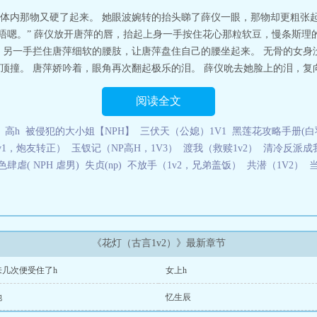
么意思
花灯（古言1v2）是由作者：啾娃所著，爱慕小说免费提供花灯（古言1
体内那物又硬了起来。 她眼波婉转的抬头睇了薛仪一眼，那物却更粗张起
说 网址：www.amxs.net花灯（古言1v2）
“唔嗯。” 薛仪放开唐萍的唇，抬起上身一手按住花心那粒软豆，慢条斯
，另一手拦住唐萍细软的腰肢，让唐萍盘住自己的腰坐起来。 无骨的女身
撞。 唐萍娇吟着，眼角再次翻起极乐的泪。 薛仪吮去她脸上的泪，复向下
阅读全文
）高h
被侵犯的大小姐【NPH】
三伏天（公媳）1V1
黑莲花攻略手册(白
v1，炮友转正）
玉钗记（NP高H，1V3）
渡我（救赎1v2）
清冷反派成我师
色肆虐( NPH 虐男)
失贞(np)
不放手（1v2，兄弟盖饭）
共潜（1V2）
《花灯（古言1v2）》最新章节
来几次便受住了h
女上h
她
忆生辰