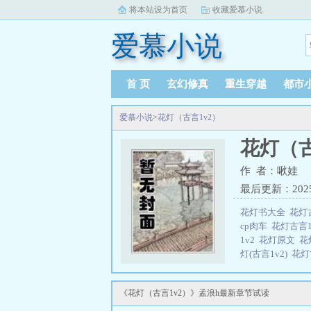
将本站设为首页
收藏爱慕小说
爱慕小说
首 页
玄幻修真
重生穿越
都市
爱慕小说
>
花灯（古言1v2）
花灯（古
作 者：啾娃
最后更新：2025-0
花灯书大全
花灯
cp肉车
花灯古言
1v2
花灯原文
花
灯(古言1v2)
花灯
作者啾娃讲啥
花
好看吗
花灯cp
《花灯（古言1v2）》孟浪h最新章节试读
析
花灯cp是谁
1v2)作者啾娃
花