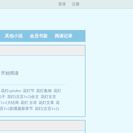
登录
注册
其他小说
会员书架
阅读记录
、
开始阅读
的
花灯cplofter
花灯节
花灯集锦
花灯
句子
花灯(古言1v2)全文
花灯古言
1v2大结局
花灯 古诗
花灯文章
花
言1v2剧透最新章节
花灯(古言1v2)
全文免费阅读
花灯花灯
花灯古言1v2
花灯
花灯古言1v2 啾娃
花灯原文赏
车文
花灯古风
花灯cp吧
花灯(古言
阁
花灯
花灯(古言1v2)作
花灯 文