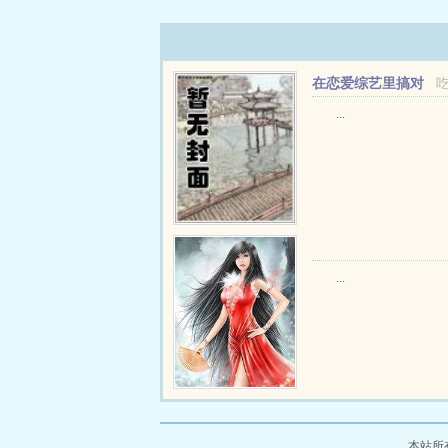
在恋爱综艺里搞对
象【1V1甜H】
...
...
本站所