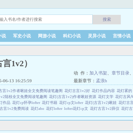
搜索
小说
军史小说
网游小说
科幻小说
灵异小说
言情小说
言1v2）
动 作：
加入书架
、
章节目录
6-13 16:25:59
最新章节：
孟浪h
古言1v2作者啾娃全文免费阅读笔趣阁
花灯古言1v2好
花灯作品内容
花灯雾
1v2陆枝全文免费阅读笔趣阁
花灯(古言1v2)作者啾娃资源
花灯文学
花灯古风
灯作品
花灯cp怀孕lofter
花灯书籍
花灯cp文lofter
花灯(古言1v2)啾娃
花灯古言
古言1v2免费阅读
花灯abo
花灯lofter
lofter花灯cp文
花灯古言1v2薛仪
花灯古
灯作品图片
花灯cp车文r
花灯内容
花灯古言1v2作者啾娃最新章节更新
花灯
虐文
花灯古言1v2啾
花灯古风图片
花灯古言1v2视频
花灯古言1v2唐萍
完整版
花灯车文
花灯作品以及名称
花灯cp
花灯cp囚禁
花灯的古风唯美句子
花灯cp
灯古言1v2推荐
花灯百科
花灯(古言1v2)作者啾娃全文阅读
花灯古言1v2笔趣