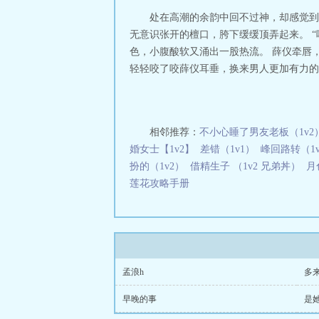
章
花灯指的是什
处在高潮的余韵中回不过神，却感觉到
三秒记住本站：爱慕小
无意识张开的檀口，胯下缓缓顶弄起来。 
色，小腹酸软又涌出一股热流。 薛仪牵唇
轻轻咬了咬薛仪耳垂，换来男人更加有力的顶
相邻推荐：
不小心睡了男友老板（1v2
婚女士【1v2】
差错（1v1）
峰回路转（1
扮的（1v2）
借精生子 （1v2 兄弟丼）
月
莲花攻略手册
孟浪h
多
早晚的事
是