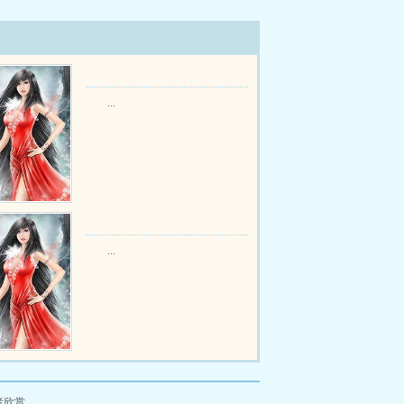
...
...
者欣赏。