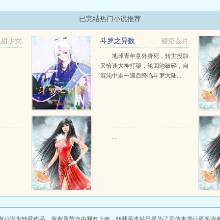
已完结热门小说推荐
吃甜少女
斗罗之异数
碧空玄月
地球青年意外身死，转世投胎
又恰逢大神打架，轮回池破碎，自
混沌中走一遭后降临斗罗大陆...
...
有小说为转载作品，所有章节均由网友上传，转载至本站只是为了宣传本书让更多读