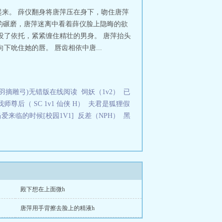
v2）全文在线阅读。
来。 薛仪翻身将唐萍压在身下，吻住唐萍
理的碾磨，唐萍迷离中看着薛仪脸上隐晦的欲
没了依托，紧紧缠住精壮的男身。 唐萍抬头
吮住她的唇。 唇齿相依中唐...
羽摘雕弓)无错版在线阅读
饲妖（1v2）
已
尊后（ SC 1v1 仙侠 H）
夫君是狐狸假
当爱来临的时候[校园1V1]
反差（NPH）
黑
殿下想在上面微h
唐萍用手背擦去脸上的精液h