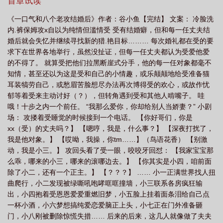
首章试读
《一口气和八个老攻结婚后》作者：谷小鱼【完结】 文案： 冷脸洗
内.裤保姆攻x自以为纯情但滥情受 受有结婚癖，但和每一任丈夫结
婚后就会失忆并继续寻找新的猎.艳目标……… 每次婚礼都在受的要
求下在世界各地举行，虽然没扯证，但每一任丈夫都认为受爱他爱
的不得了。 就算受把他们拉黑断崖式分手，他的每一任对象都毫不
知情，甚至还以为这是受和自己的小情趣，或乐颠颠地给受准备猫
耳装犒劳自己，或愁眉苦脸想尽办法再次博得受的欢心，或故作忧
郁等着受来主动讨好（？），但转角遇到受和其他人啃嘴子。 哇
哦！十步之内一个前任。 “我那么爱你，你却给别人当娇妻？” 小剧
场： 攻搂着受睡觉的时候接到一个电话。 【你好哥们，你是
xx（受）的丈夫吗？】 【嗯哼，我是，什么事？】 【深夜打扰了，
我是他对象。】 【哎呦，我操，你tm……】（鸟语花香） 【别激
动，我是小三。】 攻回头看了受一眼，咬咬牙回怼： 【我家宝宝那
么乖，哪来的小三，哪来的滚哪边去。】 【你其实是小四，咱前面
除了小二，还有一个正主。】 【？？？】 …… 小一正满世界找人扭
曲爬行，小二发现被绿嘶吼咆哮哐哐撞墙，小三联系各房疯狂输
出，小四抱着受恩恩爱爱重燃旧梦，小五脸上挂着面条泪给自己点
一杯小酒，小六梦想搞纯爱恋爱脑正上头，小七正在门外准备砸
门，小八刚被删除惊慌失措…… 后来的后来，这几人就像做了夫夫