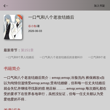
加入书架
一口气和八个老攻结婚后
谷小鱼
/著
2026-06-03
最新章节：
第151章
一口气和8个男人结婚后
一口气和八个老攻结婚后的攻都叫什
一口气和8个老
攻结婚后免费阅读
一口气和八个老攻结婚后25章
一口气和八个老攻结婚后在
书籍简介
线阅读
一口气和八个老攻结婚后百度
一口气和八个男友结婚
一口气和8个
一口气和八个老攻结婚后简介：emsp;emsp;冷脸洗内.裤保姆攻x自
老攻结婚后完结
一口气和八个老攻结婚后txt
一口气和八个老攻结婚后by谷小
以为纯情但滥情受emsp;emsp;受有结婚癖，但和每一任丈夫结婚后
鱼
一口气和八个老攻结婚后解说
一口气和八个老攻结婚后by谷小鱼百
就会失忆并继续寻找新的猎.艳目标………emsp;emsp;每次婚礼都在
度
一口气八个老攻婚后攻名
一口气和八个老攻结婚后免费
一口气和八个老
受的要求下在世界各地举行，虽然没扯证，但每一任丈夫都认为受
爱他爱的不得..
攻结婚后免费阅读