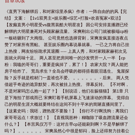
首章试读
《直男下海解绑后，和对家综里杀疯》作者：一阵自由的的风【完
结】 文案： 【1v1双男主+娱乐圈+综艺+打脸+欢喜冤家+双洁】
【发癫直男小明星受vs腹黑装酷大明星攻】 因公司安排直播蹭已经
解绑的大明星兼死对头顾家赫流量。 宋爽刚出公司门就被极端cp粉
一板砖砸到了大拇指。 公司竟然也选择背刺，宋爽发疯直接连夜点
赞了对家所有黑帖。 甚至娱乐圈内幕说暴就暴。 一己之力将自己挂
上热搜，网友纷纷跪求其退圈 ---- 上真人秀，和对家顾家赫初次见
面就火药味十足。 两人甚至把房间唯一的沙发劈开一人一半 【cp
粉：我嗑的哥哥们，重要是疯掉了，累了！】 农家大院？两人能把
房子给炸了。 荒岛求生？全岛会呼吸的都得捂着眼泪逃生。 鬼屋探
险？反手就是棺材门一盖谁也不爱。 。。。。。。 - 后来。 两人凭
借超乎奇迹的诡异默契，再次被挂上热搜。 弹幕反转。 【不对啊，
不是对家吗怎么抱一起了？】 【别说话，他们在躲猫猫】 第1章 只
是下海拍了部戏而已 宋爽盯着手机屏幕上飞速滚动的弹幕。 觉得自
己的明星生涯大概就要终结在这间不到十平米的简陋直播间里了。
【这素史吗：我呸，蹭热度不要脸！】 【你行不行啊洗狗：离我们
家哥哥远点！求放过！】 【直视我崽种：糊咖除了吸血蹭流量还会
什么？】 【本宫凤仪万千：这对古早cp还能刷到啊？不是早解绑了
吗？】 。。。。。。 宋爽虽然心中很是郁闷，脸上还得努力挂着公