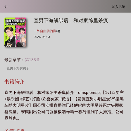
加入书架
直男下海解绑后，和对家综里杀疯
一阵自由的的风
/著
2026-06-03
最新章节：
第135章
直男下海卖钩子
书籍简介
直男下海解绑后，和对家综里杀疯简介：emsp;emsp;【1v1双男主
+娱乐圈+综艺+打脸+欢喜冤家+双洁】【发癫直男小明星受VS腹黑
装酷大明星攻】因公司安排直播蹭已经解绑的大明星兼死对头顾家
赫流量。宋爽刚出公司门就被极端cp粉一板砖砸到了大拇指。公司
竟然也..