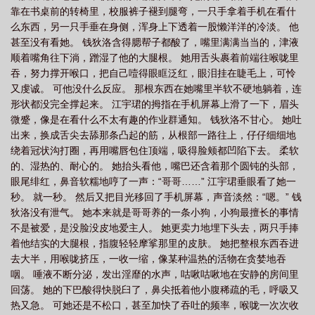
靠在书桌前的转椅里，校服裤子褪到腿弯，一只手拿着手机在看什
么东西，另一只手垂在身侧，浑身上下透着一股懒洋洋的冷淡。 他
甚至没有看她。 钱狄洛含得腮帮子都酸了，嘴里满满当当的，津液
顺着嘴角往下淌，蹭湿了他的大腿根。 她用舌头裹着前端往喉咙里
吞，努力撑开喉口，把自己噎得眼眶泛红，眼泪挂在睫毛上，可怜
又虔诚。 可他没什么反应。 那根东西在她嘴里半软不硬地躺着，连
形状都没完全撑起来。 江宇珺的拇指在手机屏幕上滑了一下，眉头
微蹙，像是在看什么不太有趣的作业群通知。 钱狄洛不甘心。 她吐
出来，换成舌尖去舔那条凸起的筋，从根部一路往上，仔仔细细地
绕着冠状沟打圈，再用嘴唇包住顶端，吸得脸颊都凹陷下去。 柔软
的、湿热的、耐心的。 她抬头看他，嘴巴还含着那个圆钝的头部，
眼尾绯红，鼻音软糯地哼了一声：“哥哥……” 江宇珺垂眼看了她一
秒。 就一秒。 然后又把目光移回了手机屏幕，声音淡然：“嗯。” 钱
狄洛没有泄气。 她本来就是哥哥养的一条小狗，小狗最擅长的事情
不是被爱，是没脸没皮地爱主人。 她更卖力地埋下头去，两只手捧
着他结实的大腿根，指腹轻轻摩挲那里的皮肤。 她把整根东西吞进
去大半，用喉咙挤压，一收一缩，像某种温热的活物在贪婪地吞
咽。 唾液不断分泌，发出淫靡的水声，咕啾咕啾地在安静的房间里
回荡。 她的下巴酸得快脱臼了，鼻尖抵着他小腹稀疏的毛，呼吸又
热又急。 可她还是不松口，甚至加快了吞吐的频率，喉咙一次次收