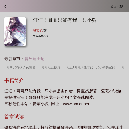
加入书架
汪汪！哥哥只能有我一只小狗
男宝妈
/著
2026-07-08
最新章节：
番外迪士尼
哥哥只有我了表情包
哥哥汪汪照片
汪汪!哥哥只能有我一只小狗男宝妈
哥
哥只有我们
只有哥哥想着我是什么歌
哥哥只有我们了表情包
哥哥是只
书籍简介
狗
汪汪!哥哥只能有我一只小狗xs
哥哥只有我们了出处
汪汪!哥哥只能有我
汪汪！哥哥只能有我一只小狗是由作者：男宝妈所著，爱慕小说免
一只小狗
哥哥只有我们了
费提供汪汪！哥哥只能有我一只小狗全文在线阅读。
三秒记住本站：爱慕小说 网址：www.amxs.net
首章试读
钱狄洛跪在地毯上，校服裙摆铺散开来。 她的嘴巴很忙。 江宇珺半